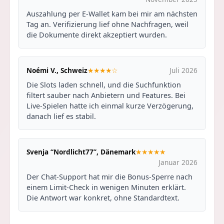
Auszahlung per E-Wallet kam bei mir am nächsten
Tag an. Verifizierung lief ohne Nachfragen, weil
die Dokumente direkt akzeptiert wurden.
Noémi V., Schweiz
★★★★☆
Juli 2026
Die Slots laden schnell, und die Suchfunktion
filtert sauber nach Anbietern und Features. Bei
Live-Spielen hatte ich einmal kurze Verzögerung,
danach lief es stabil.
Svenja “Nordlicht77”, Dänemark
★★★★★
Januar 2026
Der Chat-Support hat mir die Bonus-Sperre nach
einem Limit-Check in wenigen Minuten erklärt.
Die Antwort war konkret, ohne Standardtext.