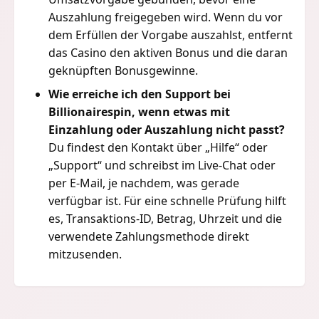
Auszahlung freigegeben wird. Wenn du vor
dem Erfüllen der Vorgabe auszahlst, entfernt
das Casino den aktiven Bonus und die daran
geknüpften Bonusgewinne.
Wie erreiche ich den Support bei
Billionairespin, wenn etwas mit
Einzahlung oder Auszahlung nicht passt?
Du findest den Kontakt über „Hilfe“ oder
„Support“ und schreibst im Live‑Chat oder
per E‑Mail, je nachdem, was gerade
verfügbar ist. Für eine schnelle Prüfung hilft
es, Transaktions-ID, Betrag, Uhrzeit und die
verwendete Zahlungsmethode direkt
mitzusenden.