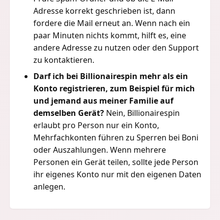
Adresse korrekt geschrieben ist, dann
fordere die Mail erneut an. Wenn nach ein
paar Minuten nichts kommt, hilft es, eine
andere Adresse zu nutzen oder den Support
zu kontaktieren.
Darf ich bei Billionairespin mehr als ein
Konto registrieren, zum Beispiel für mich
und jemand aus meiner Familie auf
demselben Gerät?
Nein, Billionairespin
erlaubt pro Person nur ein Konto,
Mehrfachkonten führen zu Sperren bei Boni
oder Auszahlungen. Wenn mehrere
Personen ein Gerät teilen, sollte jede Person
ihr eigenes Konto nur mit den eigenen Daten
anlegen.