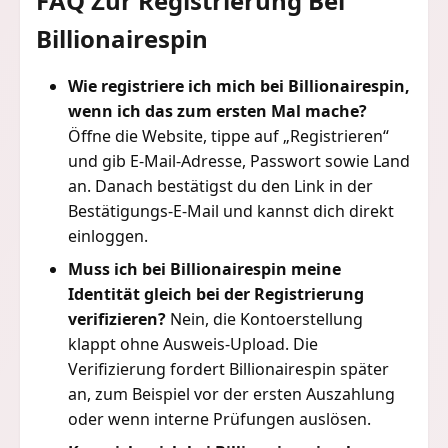
FAQ Zur Registrierung Bei
Billionairespin
Wie registriere ich mich bei Billionairespin,
wenn ich das zum ersten Mal mache?
Öffne die Website, tippe auf „Registrieren“
und gib E‑Mail-Adresse, Passwort sowie Land
an. Danach bestätigst du den Link in der
Bestätigungs-E-Mail und kannst dich direkt
einloggen.
Muss ich bei Billionairespin meine
Identität gleich bei der Registrierung
verifizieren?
Nein, die Kontoerstellung
klappt ohne Ausweis-Upload. Die
Verifizierung fordert Billionairespin später
an, zum Beispiel vor der ersten Auszahlung
oder wenn interne Prüfungen auslösen.