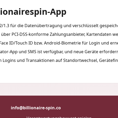
llionairespin-App
2/1.3 für die Datenübertragung und verschlüsselt gespeich
 über PCI-DSS-konforme Zahlungsanbieter, Kartendaten wer
 Face ID/Touch ID bzw. Android-Biometrie für Login und ern
ator-App und SMS ist verfügbar, und neue Geräte erfordern
fen Logins und Transaktionen auf Standortwechsel, Gerätef
info@billionaire-spin.co