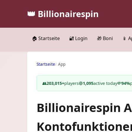
👑 Billionairespin
🏠 Startseite
🔐 Login
🎁 Boni
📱 
Startseite
App
👥
203,015+
players
🟢
1,095
active today
💸
94%
Billionairespin 
Kontofunktione