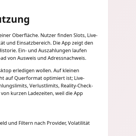
utzung
ner Oberfläche. Nutzer finden Slots, Live-
tät und Einsatzbereich. Die App zeigt den
Historie. Ein- und Auszahlungen laufen
pload von Ausweis und Adressnachweis.
ktop erledigen wollen. Auf kleinen
ht auf Querformat optimiert ist; Live-
lungslimits, Verlustlimits, Reality-Check-
rt von kurzen Ladezeiten, weil die App
ld und Filtern nach Provider, Volatilität