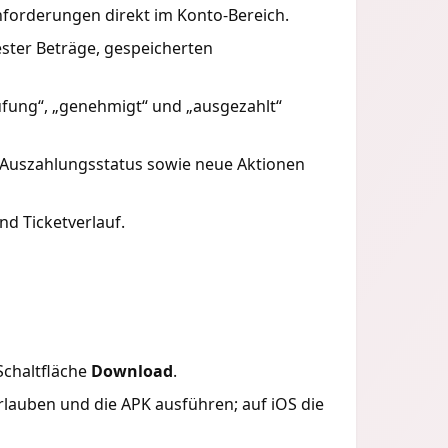
nforderungen direkt im Konto-Bereich.
ester Beträge, gespeicherten
rüfung“, „genehmigt“ und „ausgezahlt“
d Auszahlungsstatus sowie neue Aktionen
nd Ticketverlauf.
Schaltfläche
Download
.
erlauben und die APK ausführen; auf iOS die