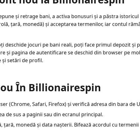
pune și retrage bani, a activa bonusuri și a păstra istoricul tr
rolă, țară, monedă) și acceptarea termenilor, iar contul răm
ți deschide jocuri pe bani reali, poți face primul depozit și
re și pagina de autentificare se deschid din browser pe mobi
i setări de profil.
u În Billionairespin
ser (Chrome, Safari, Firefox) și verifică adresa din bara de U
a de sus a paginii sau din ecranul principal.
 țară, monedă și data nașterii. Bifează acordul cu termenii