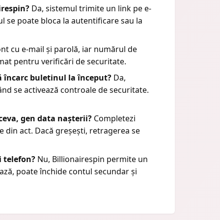
irespin?
Da, sistemul trimite un link pe e-
l se poate bloca la autentificare sau la
nt cu e-mail și parolă, iar numărul de
mat pentru verificări de securitate.
ă încarc buletinul la început?
Da,
ând se activează controale de securitate.
 ceva, gen data nașterii?
Completezi
ele din act. Dacă greșești, retragerea se
i telefon?
Nu, Billionairespin permite un
ază, poate închide contul secundar și