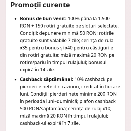
Promoții curente
Bonus de bun venit:
100% până la 1.500
RON + 150 rotiri gratuite pe sloturi selectate.
Condiții: depunere minimă 50 RON; rotirile
gratuite sunt valabile 7 zile; cerință de rulaj
x35 pentru bonus și x40 pentru câștigurile
din rotiri gratuite; miză maximă 20 RON pe
rotire/pariu în timpul rulajului; bonusul
expiră în 14 zile.
Cashback săptămânal:
10% cashback pe
pierderile nete din cazinou, creditat în fiecare
luni. Condiții: pierderi nete minime 200 RON
în perioada luni–duminică; plafon cashback
500 RON/săptămână; cerință de rulaj x10;
miză maximă 20 RON în timpul rulajului;
cashback-ul expiră în 7 zile.