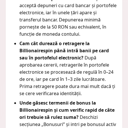
acceptă depuneri cu card bancar și portofele
electronice, iar în unele țări apare și
transferul bancar. Depunerea minimă
pornește de la 50 RON sau echivalent, în
funcție de moneda contului.
Cam cât durează o retragere la
Billionairespin până intră banii pe card
sau în portofelul electronic?
După
aprobarea cererii, retragerile în portofele
electronice se procesează de regulă în 0–24
de ore, iar pe card în 1–3 zile lucrătoare.
Prima retragere poate dura mai mult dacă ți
se cere verificarea identității.
Unde găsesc termenii de bonus la
Billionairespin și cum verific rapid de câte
ori trebuie să rulez suma?
Deschizi
secțiunea „Bonusuri” și intri pe bonusul activ