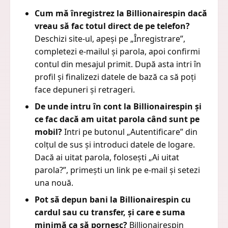
Cum mă înregistrez la Billionairespin dacă
vreau să fac totul direct de pe telefon?
Deschizi site-ul, apeși pe „Înregistrare”,
completezi e-mailul și parola, apoi confirmi
contul din mesajul primit. După asta intri în
profil și finalizezi datele de bază ca să poți
face depuneri și retrageri.
De unde intru în cont la Billionairespin și
ce fac dacă am uitat parola când sunt pe
mobil?
Intri pe butonul „Autentificare” din
colțul de sus și introduci datele de logare.
Dacă ai uitat parola, folosești „Ai uitat
parola?”, primești un link pe e-mail și setezi
una nouă.
Pot să depun bani la Billionairespin cu
cardul sau cu transfer, și care e suma
minimă ca să pornesc?
Billionairespin