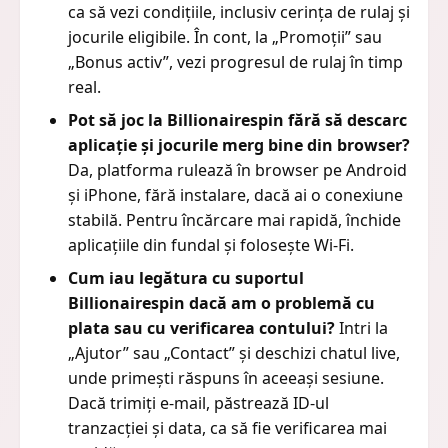
ca să vezi condițiile, inclusiv cerința de rulaj și
jocurile eligibile. În cont, la „Promoții” sau
„Bonus activ”, vezi progresul de rulaj în timp
real.
Pot să joc la Billionairespin fără să descarc
aplicație și jocurile merg bine din browser?
Da, platforma rulează în browser pe Android
și iPhone, fără instalare, dacă ai o conexiune
stabilă. Pentru încărcare mai rapidă, închide
aplicațiile din fundal și folosește Wi‑Fi.
Cum iau legătura cu suportul
Billionairespin dacă am o problemă cu
plata sau cu verificarea contului?
Intri la
„Ajutor” sau „Contact” și deschizi chatul live,
unde primești răspuns în aceeași sesiune.
Dacă trimiți e-mail, păstrează ID-ul
tranzacției și data, ca să fie verificarea mai