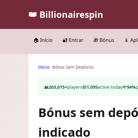
👑 Billionairespin
🏠 Início
🔐 Entrar
🎁 Bónus
📱 Ap
Início
Bónus Sem Depósito
👥
203,015+
players
🟢
1,095
active today
💸
94%
Bónus sem depós
indicado