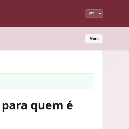
More
: para quem é