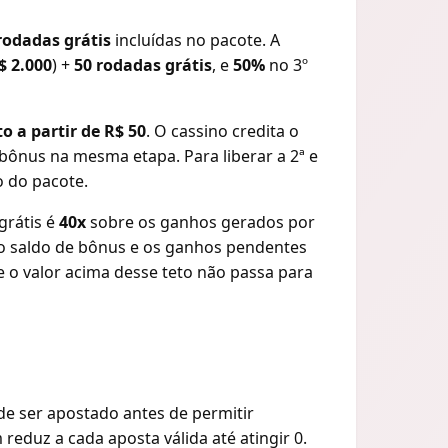
rodadas grátis
incluídas no pacote. A
$ 2.000
) +
50 rodadas grátis
, e
50%
no 3º
to a partir de R$ 50
. O cassino credita o
ônus na mesma etapa. Para liberar a 2ª e
o do pacote.
grátis é
40x
sobre os ganhos gerados por
r, o saldo de bônus e os ganhos pendentes
e o valor acima desse teto não passa para
de ser apostado antes de permitir
reduz a cada aposta válida até atingir 0.