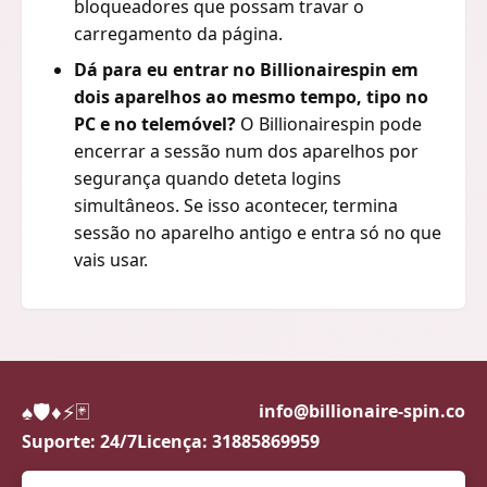
bloqueadores que possam travar o
carregamento da página.
Dá para eu entrar no Billionairespin em
dois aparelhos ao mesmo tempo, tipo no
PC e no telemóvel?
O Billionairespin pode
encerrar a sessão num dos aparelhos por
segurança quando deteta logins
simultâneos. Se isso acontecer, termina
sessão no aparelho antigo e entra só no que
vais usar.
♠️
🛡️
♦️
⚡
🃏
info@billionaire-spin.co
Suporte: 24/7
Licença: 31885869959
Jogue com responsabilidade. 18+