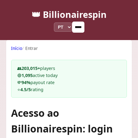
👑 Billionairespin
Início
Entrar
👥
203,015+
players
🟢
1,095
active today
💸
94%
payout rate
⭐
4.5/5
rating
Acesso ao
Billionairespin: login