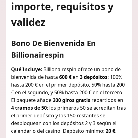
importe, requisitos y
validez
Bono De Bienvenida En
Billionairespin
Qué Incluye:
Billionairespin ofrece un bono de
bienvenida de hasta
600 €
en
3 depósitos
: 100%
hasta 200 € en el primer depósito, 50% hasta 200
€ en el segundo, y 50% hasta 200 € en el tercero.
El paquete añade
200 giros gratis
repartidos en
4 tramos de 50
: los primeros 50 se acreditan tras
el primer depósito y los 150 restantes se
desbloquean con los depósitos 2 y 3 según el
calendario del casino. Depósito mínimo:
20 €
.