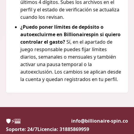
últimos 4 dígitos. Subes los archivos en el
perfil y el estado de verificación se actualiza
cuando los revisan.
¿Puedo poner límites de depósito o
autoexcluirme en Billionairespin si quiero
controlar el gasto?
Sí, en el apartado de
juego responsable puedes fijar límites
diarios, semanales o mensuales y también
activar una pausa temporal o la
autoexclusión. Los cambios se aplican desde
la cuenta y quedan registrados en tu perfil.
🛡️
⚡
🎰
info@billionaire-spin.co
Soporte: 24/7
Licencia: 31885869959