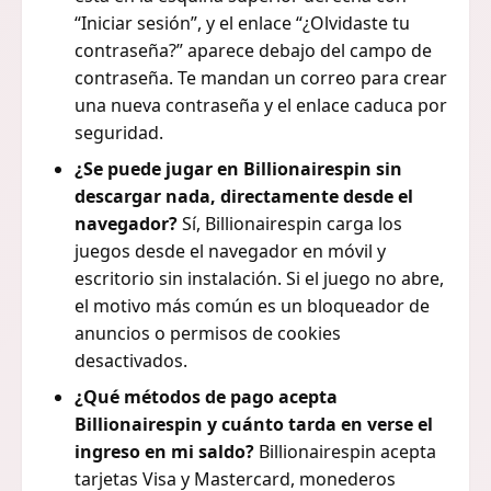
“Iniciar sesión”, y el enlace “¿Olvidaste tu
contraseña?” aparece debajo del campo de
contraseña. Te mandan un correo para crear
una nueva contraseña y el enlace caduca por
seguridad.
¿Se puede jugar en Billionairespin sin
descargar nada, directamente desde el
navegador?
Sí, Billionairespin carga los
juegos desde el navegador en móvil y
escritorio sin instalación. Si el juego no abre,
el motivo más común es un bloqueador de
anuncios o permisos de cookies
desactivados.
¿Qué métodos de pago acepta
Billionairespin y cuánto tarda en verse el
ingreso en mi saldo?
Billionairespin acepta
tarjetas Visa y Mastercard, monederos