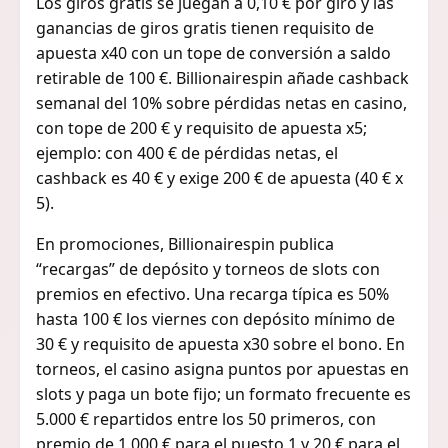
Los giros gratis se juegan a 0,10 € por giro y las
ganancias de giros gratis tienen requisito de
apuesta x40 con un tope de conversión a saldo
retirable de 100 €. Billionairespin añade cashback
semanal del 10% sobre pérdidas netas en casino,
con tope de 200 € y requisito de apuesta x5;
ejemplo: con 400 € de pérdidas netas, el
cashback es 40 € y exige 200 € de apuesta (40 € x
5).
En promociones, Billionairespin publica
“recargas” de depósito y torneos de slots con
premios en efectivo. Una recarga típica es 50%
hasta 100 € los viernes con depósito mínimo de
30 € y requisito de apuesta x30 sobre el bono. En
torneos, el casino asigna puntos por apuestas en
slots y paga un bote fijo; un formato frecuente es
5.000 € repartidos entre los 50 primeros, con
premio de 1.000 € para el puesto 1 y 20 € para el