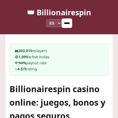
👑 Billionairespin
👥
203,015+
players
🟢
1,095
active today
💸
94%
payout rate
⭐
4.5/5
rating
Billionairespin casino
online: juegos, bonos y
pagos seguros