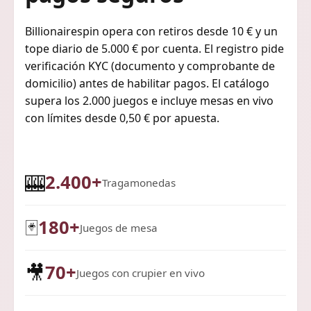
Billionairespin opera con retiros desde 10 € y un
tope diario de 5.000 € por cuenta. El registro pide
verificación KYC (documento y comprobante de
domicilio) antes de habilitar pagos. El catálogo
supera los 2.000 juegos e incluye mesas en vivo
con límites desde 0,50 € por apuesta.
🎰
2.400+
Tragamonedas
🃏
180+
Juegos de mesa
🎥
70+
Juegos con crupier en vivo