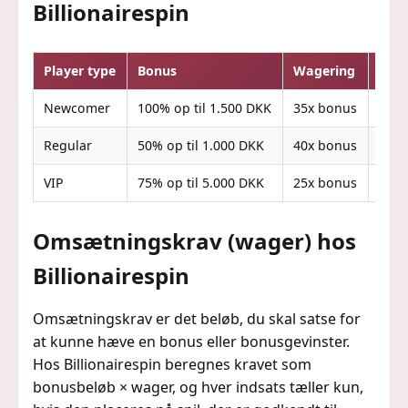
Billionairespin
Player type
Bonus
Wagering
Free
Newcomer
100% op til 1.500 DKK
35x bonus
100 
Regular
50% op til 1.000 DKK
40x bonus
50 f
VIP
75% op til 5.000 DKK
25x bonus
200 
Omsætningskrav (wager) hos
Billionairespin
Omsætningskrav er det beløb, du skal satse for
at kunne hæve en bonus eller bonusgevinster.
Hos Billionairespin beregnes kravet som
bonusbeløb × wager, og hver indsats tæller kun,