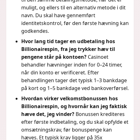
muligt, og ellers til en alternativ metode i dit
navn. Du skal have gennemført
identitetskontrol, før den første hævning kan
godkendes.
Hvor lang tid tager en udbetaling hos
Billionairespin, fra jeg trykker hæv til
pengene står på kontoen?
Casinoet
behandler hævninger inden for 0–24 timer,
når din konto er verificeret. Efter
behandlingen tager det typisk 1–3 bankdage
på kort og 1–5 bankdage ved bankoverførsel.
Hvordan virker velkomstbonussen hos
Billionairespin, og hvornår kan jeg faktisk
hæve det, jeg vinder?
Bonussen krediteres
efter første indbetaling, og du skal opfylde et
omsætningskrav, før bonuspenge kan
hæves. Et typisk krav ligger på 35x