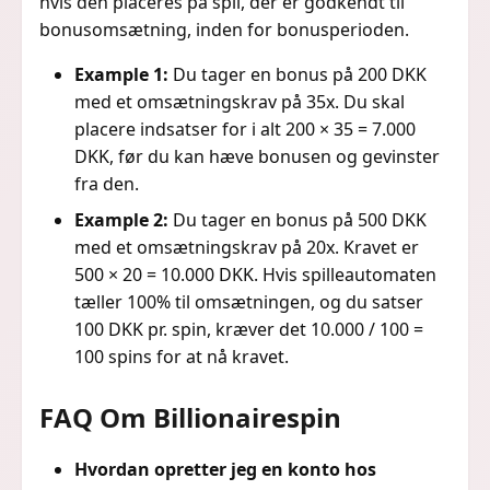
hvis den placeres på spil, der er godkendt til
bonusomsætning, inden for bonusperioden.
Example 1:
Du tager en bonus på 200 DKK
med et omsætningskrav på 35x. Du skal
placere indsatser for i alt 200 × 35 = 7.000
DKK, før du kan hæve bonusen og gevinster
fra den.
Example 2:
Du tager en bonus på 500 DKK
med et omsætningskrav på 20x. Kravet er
500 × 20 = 10.000 DKK. Hvis spilleautomaten
tæller 100% til omsætningen, og du satser
100 DKK pr. spin, kræver det 10.000 / 100 =
100 spins for at nå kravet.
FAQ Om Billionairespin
Hvordan opretter jeg en konto hos