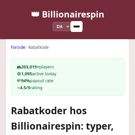
👑 Billionairespin
Forside
Rabatkode
👥
203,015+
players
🟢
1,095
active today
💸
94%
payout rate
⭐
4.5/5
rating
Rabatkoder hos
Billionairespin: typer,