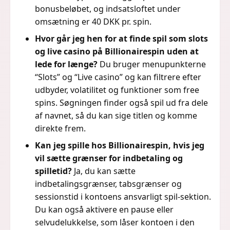
bonusbeløbet, og indsatsloftet under
omsætning er 40 DKK pr. spin.
Hvor går jeg hen for at finde spil som slots
og live casino på Billionairespin uden at
lede for længe?
Du bruger menupunkterne
“Slots” og “Live casino” og kan filtrere efter
udbyder, volatilitet og funktioner som free
spins. Søgningen finder også spil ud fra dele
af navnet, så du kan sige titlen og komme
direkte frem.
Kan jeg spille hos Billionairespin, hvis jeg
vil sætte grænser for indbetaling og
spilletid?
Ja, du kan sætte
indbetalingsgrænser, tabsgrænser og
sessionstid i kontoens ansvarligt spil-sektion.
Du kan også aktivere en pause eller
selvudelukkelse, som låser kontoen i den