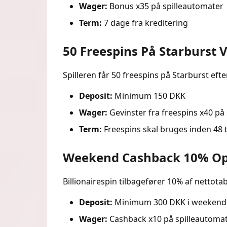
Wager:
Bonus x35 på spilleautomater
Term:
7 dage fra kreditering
50 Freespins På Starburst 
Spilleren får 50 freespins på Starburst eft
Deposit:
Minimum 150 DKK
Wager:
Gevinster fra freespins x40 på
Term:
Freespins skal bruges inden 48 
Weekend Cashback 10% Op 
Billionairespin tilbagefører 10% af nettot
Deposit:
Minimum 300 DKK i weekend
Wager:
Cashback x10 på spilleautoma