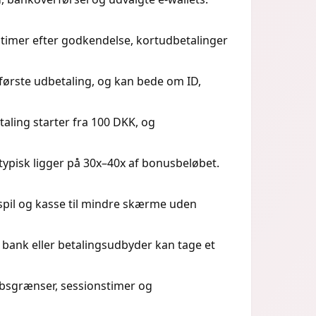
 timer efter godkendelse, kortudbetalinger
r første udbetaling, og kan bede om ID,
ling starter fra 100 DKK, og
pisk ligger på 30x–40x af bonusbeløbet.
r spil og kasse til mindre skærme uden
 bank eller betalingsudbyder kan tage et
absgrænser, sessionstimer og