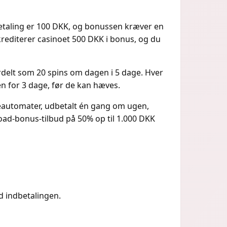
betaling er 100 DKK, og bonussen kræver en
rediterer casinoet 500 DKK i bonus, og du
rdelt som 20 spins om dagen i 5 dage. Hver
en for 3 dage, før de kan hæves.
leautomater, udbetalt én gang om ugen,
ad-bonus-tilbud på 50% op til 1.000 DKK
 indbetalingen.