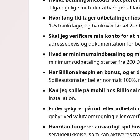
Tilgængelige metoder afhænger af lan
Hvor lang tid tager udbetalinger hos
1–5 bankdage, og bankoverførsel 2–7
Skal jeg verificere min konto for at
adressebevis og dokumentation for b
Hvad er minimumsindbetaling og mi
minimumsudbetaling starter fra 200 D
Har Billionairespin en bonus, og er
Spilleautomater tæller normalt 100%, m
Kan jeg spille på mobil hos Billionai
installation.
Er der gebyrer på ind- eller udbetali
gebyr ved valutaomregning eller overf
Hvordan fungerer ansvarligt spil hos
selvudelukkelse, som kan aktiveres fr