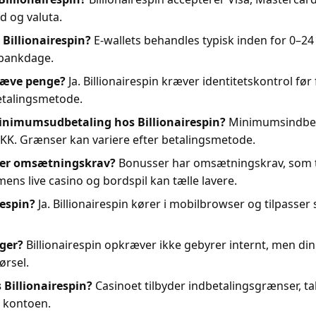
d og valuta.
 Billionairespin?
E-wallets behandles typisk inden for 0–24
 bankdage.
 hæve penge?
Ja. Billionairespin kræver identitetskontrol fø
etalingsmetode.
nimumsudbetaling hos Billionairespin?
Minimumsindbeta
KK. Grænser kan variere efter betalingsmetode.
 der omsætningskrav?
Bonusser har omsætningskrav, som ty
ens live casino og bordspil kan tælle lavere.
respin?
Ja. Billionairespin kører i mobilbrowser og tilpasse
nger?
Billionairespin opkræver ikke gebyrer internt, men din
ørsel.
 Billionairespin?
Casinoet tilbyder indbetalingsgrænser, t
a kontoen.