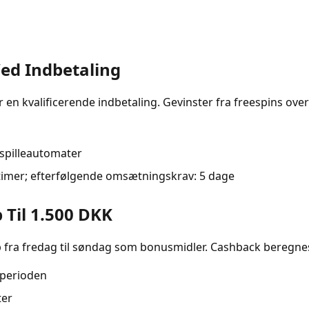
Ved Indbetaling
er en kvalificerende indbetaling. Gevinster fra freespins ov
 spilleautomater
timer; efterfølgende omsætningskrav: 5 dage
Til 1.500 DKK
ab fra fredag til søndag som bonusmidler. Cashback beregne
perioden
ter