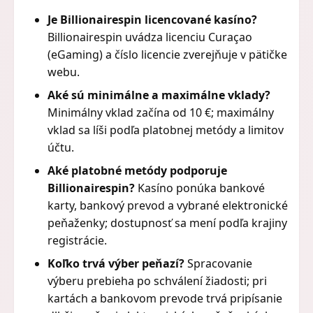
Je Billionairespin licencované kasíno?
Billionairespin uvádza licenciu Curaçao
(eGaming) a číslo licencie zverejňuje v pätičke
webu.
Aké sú minimálne a maximálne vklady?
Minimálny vklad začína od 10 €; maximálny
vklad sa líši podľa platobnej metódy a limitov
účtu.
Aké platobné metódy podporuje
Billionairespin?
Kasíno ponúka bankové
karty, bankový prevod a vybrané elektronické
peňaženky; dostupnosť sa mení podľa krajiny
registrácie.
Koľko trvá výber peňazí?
Spracovanie
výberu prebieha po schválení žiadosti; pri
kartách a bankovom prevode trvá pripísanie