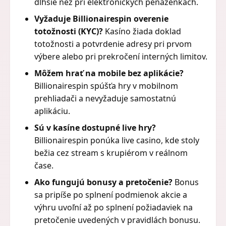
dlhšie než pri elektronických peňaženkách.
Vyžaduje Billionairespin overenie
totožnosti (KYC)?
Kasíno žiada doklad
totožnosti a potvrdenie adresy pri prvom
výbere alebo pri prekročení interných limitov.
Môžem hrať na mobile bez aplikácie?
Billionairespin spúšťa hry v mobilnom
prehliadači a nevyžaduje samostatnú
aplikáciu.
Sú v kasíne dostupné live hry?
Billionairespin ponúka live casino, kde stoly
bežia cez stream s krupiérom v reálnom
čase.
Ako fungujú bonusy a pretočenie?
Bonus
sa pripíše po splnení podmienok akcie a
výhru uvoľní až po splnení požiadaviek na
pretočenie uvedených v pravidlách bonusu.