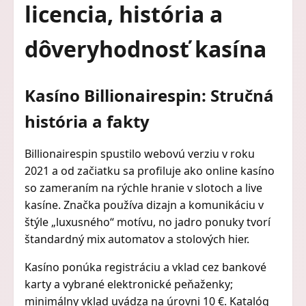
licencia, história a
dôveryhodnosť kasína
Kasíno Billionairespin: Stručná
história a fakty
Billionairespin spustilo webovú verziu v roku
2021 a od začiatku sa profiluje ako online kasíno
so zameraním na rýchle hranie v slotoch a live
kasíne. Značka používa dizajn a komunikáciu v
štýle „luxusného“ motívu, no jadro ponuky tvorí
štandardný mix automatov a stolových hier.
Kasíno ponúka registráciu a vklad cez bankové
karty a vybrané elektronické peňaženky;
minimálny vklad uvádza na úrovni 10 €. Katalóg