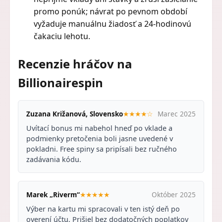
promo ponúk; návrat po pevnom období
vyžaduje manuálnu žiadosť a 24-hodinovú
čakaciu lehotu.
Recenzie hráčov na
Billionairespin
Zuzana Križanová, Slovensko
★★★★☆
Marec 2025
Uvítací bonus mi nabehol hneď po vklade a
podmienky pretočenia boli jasne uvedené v
pokladni. Free spiny sa pripísali bez ručného
zadávania kódu.
Marek „Riverm“
★★★★★
Október 2025
Výber na kartu mi spracovali v ten istý deň po
overení účtu. Prišiel bez dodatočných poplatkov