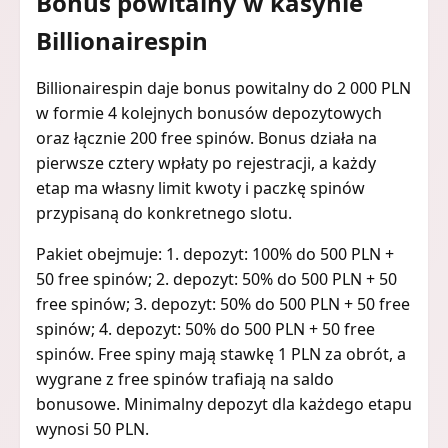
Bonus powitalny w kasynie
Billionairespin
Billionairespin daje bonus powitalny do 2 000 PLN
w formie 4 kolejnych bonusów depozytowych
oraz łącznie 200 free spinów. Bonus działa na
pierwsze cztery wpłaty po rejestracji, a każdy
etap ma własny limit kwoty i paczkę spinów
przypisaną do konkretnego slotu.
Pakiet obejmuje: 1. depozyt: 100% do 500 PLN +
50 free spinów; 2. depozyt: 50% do 500 PLN + 50
free spinów; 3. depozyt: 50% do 500 PLN + 50 free
spinów; 4. depozyt: 50% do 500 PLN + 50 free
spinów. Free spiny mają stawkę 1 PLN za obrót, a
wygrane z free spinów trafiają na saldo
bonusowe. Minimalny depozyt dla każdego etapu
wynosi 50 PLN.