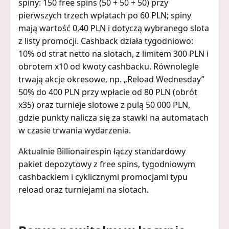
spiny: 150 free spins (50 + 50 + 50) przy
pierwszych trzech wpłatach po 60 PLN; spiny
mają wartość 0,40 PLN i dotyczą wybranego slota
z listy promocji. Cashback działa tygodniowo:
10% od strat netto na slotach, z limitem 300 PLN i
obrotem x10 od kwoty cashbacku. Równolegle
trwają akcje okresowe, np. „Reload Wednesday”
50% do 400 PLN przy wpłacie od 80 PLN (obrót
x35) oraz turnieje slotowe z pulą 50 000 PLN,
gdzie punkty nalicza się za stawki na automatach
w czasie trwania wydarzenia.
Aktualnie Billionairespin łączy standardowy
pakiet depozytowy z free spins, tygodniowym
cashbackiem i cyklicznymi promocjami typu
reload oraz turniejami na slotach.