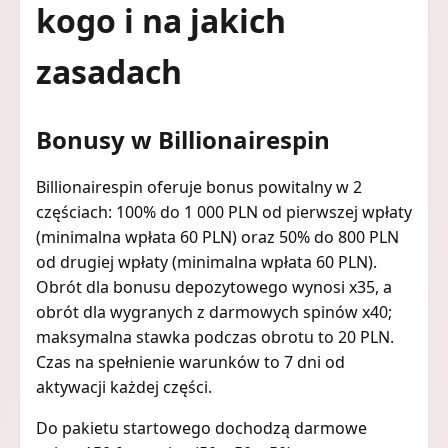
kogo i na jakich
zasadach
Bonusy w Billionairespin
Billionairespin oferuje bonus powitalny w 2
częściach: 100% do 1 000 PLN od pierwszej wpłaty
(minimalna wpłata 60 PLN) oraz 50% do 800 PLN
od drugiej wpłaty (minimalna wpłata 60 PLN).
Obrót dla bonusu depozytowego wynosi x35, a
obrót dla wygranych z darmowych spinów x40;
maksymalna stawka podczas obrotu to 20 PLN.
Czas na spełnienie warunków to 7 dni od
aktywacji każdej części.
Do pakietu startowego dochodzą darmowe