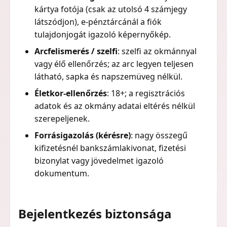
kártya fotója (csak az utolsó 4 számjegy
látszódjon), e-pénztárcánál a fiók
tulajdonjogát igazoló képernyőkép.
Arcfelismerés / szelfi
: szelfi az okmánnyal
vagy élő ellenőrzés; az arc legyen teljesen
látható, sapka és napszemüveg nélkül.
Életkor-ellenőrzés
: 18+; a regisztrációs
adatok és az okmány adatai eltérés nélkül
szerepeljenek.
Forrásigazolás (kérésre)
: nagy összegű
kifizetésnél bankszámlakivonat, fizetési
bizonylat vagy jövedelmet igazoló
dokumentum.
Bejelentkezés biztonsága