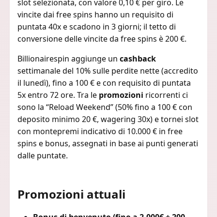
slot selezionata, con valore 0,10 € per giro. Le
vincite dai free spins hanno un requisito di
puntata 40x e scadono in 3 giorni; il tetto di
conversione delle vincite da free spins è 200 €.
Billionairespin aggiunge un
cashback
settimanale del 10% sulle perdite nette (accredito
il lunedì), fino a 100 € e con requisito di puntata
5x entro 72 ore. Tra le
promozioni
ricorrenti ci
sono la “Reload Weekend” (50% fino a 100 € con
deposito minimo 20 €, wagering 30x) e tornei slot
con montepremi indicativo di 10.000 € in free
spins e bonus, assegnati in base ai punti generati
dalle puntate.
Promozioni attuali
Bonus di benvenuto (fino a 2.000€ + 200