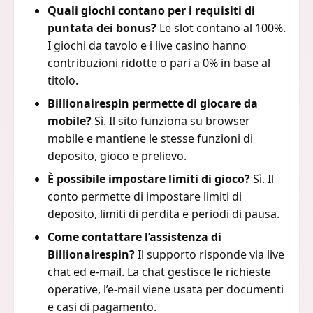
Quali giochi contano per i requisiti di
puntata dei bonus?
Le slot contano al 100%.
I giochi da tavolo e i live casino hanno
contribuzioni ridotte o pari a 0% in base al
titolo.
Billionairespin permette di giocare da
mobile?
Sì. Il sito funziona su browser
mobile e mantiene le stesse funzioni di
deposito, gioco e prelievo.
È possibile impostare limiti di gioco?
Sì. Il
conto permette di impostare limiti di
deposito, limiti di perdita e periodi di pausa.
Come contattare l’assistenza di
Billionairespin?
Il supporto risponde via live
chat ed e-mail. La chat gestisce le richieste
operative, l’e-mail viene usata per documenti
e casi di pagamento.