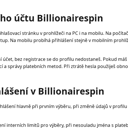
ho účtu Billionairespin
ihlašovací stránku v prohlížeči na PC i na mobilu. Na počíta
stup. Na mobilu probíhá přihlášení stejně v mobilním prohlí
í účet, bez registrace se do profilu nedostaneš. Pokud máš 
kcí a správy platebních metod. Při ztrátě hesla použiješ obno
lášení v Billionairespin
řihlášení hlavně při prvním výběru, při změně údajů v profi
ení interních limitů pro výběry, při nesouladu jména s plate