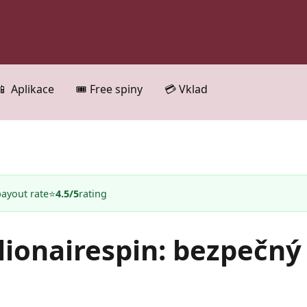
📱 Aplikace
🎟️ Free spiny
💳 Vklad
payout rate
⭐
4.5/5
rating
llionairespin: bezpečný