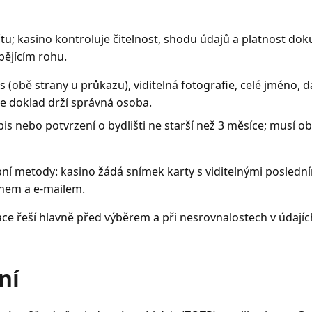
čtu; kasino kontroluje čitelnost, shodu údajů a platnost d
ějícím rohu.
(obě strany u průkazu), viditelná fotografie, celé jméno, 
že doklad drží správná osoba.
is nebo potvrzení o bydlišti ne starší než 3 měsíce; musí o
bní metody: kasino žádá snímek karty s viditelnými posledním
énem a e‑mailem.
ifikace řeší hlavně před výběrem a při nesrovnalostech v úd
ní