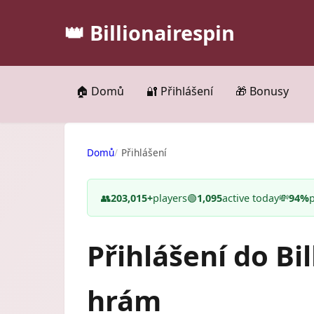
👑 Billionairespin
🏠 Domů
🔐 Přihlášení
🎁 Bonusy
Domů
Přihlášení
👥
203,015+
players
🟢
1,095
active today
💸
94%
Přihlášení do Bi
hrám